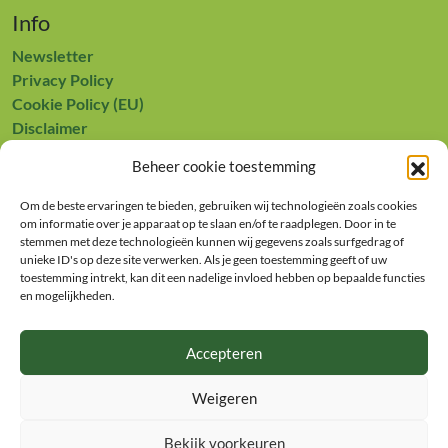
Info
Newsletter
Privacy Policy
Cookie Policy (EU)
Disclaimer
Contact
Beheer cookie toestemming
Europees Landbouwfonds voor Plattelandsontwikkeling:
Om de beste ervaringen te bieden, gebruiken wij technologieën zoals cookies
Europa investeert in zijn platteland
om informatie over je apparaat op te slaan en/of te raadplegen. Door in te
stemmen met deze technologieën kunnen wij gegevens zoals surfgedrag of
unieke ID's op deze site verwerken. Als je geen toestemming geeft of uw
toestemming intrekt, kan dit een nadelige invloed hebben op bepaalde functies
en mogelijkheden.
Accepteren
Achterhoek Food
Weigeren
info@achterhoekfood.nl

Bekijk voorkeuren