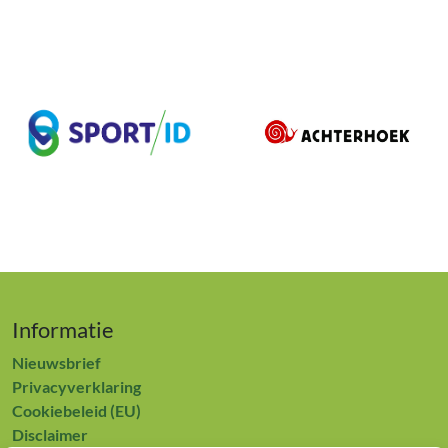
Informatie
Nieuwsbrief
Privacyverklaring
Cookiebeleid (EU)
Disclaimer