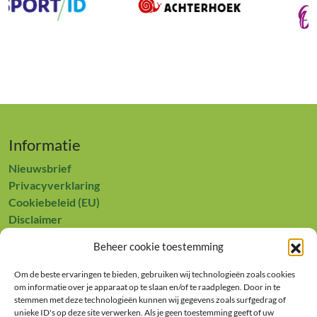
Informatie
Nieuwsbrief
Privacyverklaring
Cookiebeleid (EU)
Disclaimer
Contact
Beheer cookie toestemming
Europees Landbouwfonds voor Plattelandsontwikkeling:
Om de beste ervaringen te bieden, gebruiken wij technologieën zoals cookies
Europa investeert in zijn platteland
om informatie over je apparaat op te slaan en/of te raadplegen. Door in te
stemmen met deze technologieën kunnen wij gegevens zoals surfgedrag of
unieke ID's op deze site verwerken. Als je geen toestemming geeft of uw