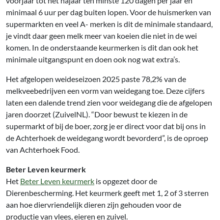
voorjaar tot het najaar ten minste 120 dagen per jaar en
minimaal 6 uur per dag buiten lopen. Voor de huismerken van
supermarkten en veel A- merken is dit de minimale standaard,
je vindt daar geen melk meer van koeien die niet in de wei
komen. In de onderstaande keurmerken is dit dan ook het
minimale uitgangspunt en doen ook nog wat extra’s.
Het afgelopen weideseizoen 2025 paste 78,2% van de
melkveebedrijven een vorm van weidegang toe. Deze cijfers
laten een dalende trend zien voor weidegang die de afgelopen
jaren doorzet (ZuivelNL). “Door bewust te kiezen in de
supermarkt of bij de boer, zorg je er direct voor dat bij ons in
de Achterhoek de weidegang wordt bevorderd”, is de oproep
van Achterhoek Food.
Beter Leven keurmerk
Het
Beter Leven keurmerk
is opgezet door de
Dierenbescherming. Het keurmerk geeft met 1, 2 of 3 sterren
aan hoe diervriendelijk dieren zijn gehouden voor de
productie van vlees, eieren en zuivel.