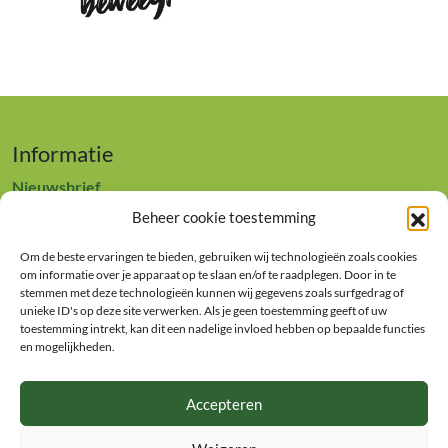
Informatie
Nieuwsbrief
Privacyverklaring
Beheer cookie toestemming
Cookiebeleid (EU)
Disclaimer
Om de beste ervaringen te bieden, gebruiken wij technologieën zoals cookies
om informatie over je apparaat op te slaan en/of te raadplegen. Door in te
Contact
stemmen met deze technologieën kunnen wij gegevens zoals surfgedrag of
unieke ID's op deze site verwerken. Als je geen toestemming geeft of uw
Europees Landbouwfonds voor Plattelandsontwikkeling:
toestemming intrekt, kan dit een nadelige invloed hebben op bepaalde functies
en mogelijkheden.
Europa investeert in zijn platteland
Accepteren