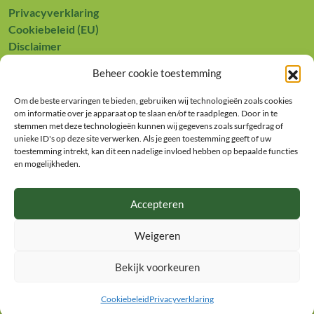
Privacyverklaring
Cookiebeleid (EU)
Disclaimer
Contact
Beheer cookie toestemming
Europees Landbouwfonds voor Plattelandsontwikkeling:
Om de beste ervaringen te bieden, gebruiken wij technologieën zoals cookies
Europa investeert in zijn platteland
om informatie over je apparaat op te slaan en/of te raadplegen. Door in te
stemmen met deze technologieën kunnen wij gegevens zoals surfgedrag of
unieke ID's op deze site verwerken. Als je geen toestemming geeft of uw
toestemming intrekt, kan dit een nadelige invloed hebben op bepaalde functies
en mogelijkheden.
Accepteren
Achterhoek Food
Weigeren
info@achterhoekfood.nl

Bekijk voorkeuren
© 2026
Achterhoek Food
Cookiebeleid
Privacyverklaring