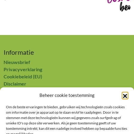
Informatie
Nieuwsbrief
Privacyverklaring
Cookiebeleid (EU)
Disclaimer
Contact
Beheer cookie toestemming
Europees Landbouwfonds voor Plattelandsontwikkeling:
Om de beste ervaringen te bieden, gebruiken wij technologieën zoals cookies
Europa investeert in zijn platteland
om informatie over je apparaat op te slaan en/of te raadplegen. Door in te
stemmen met deze technologieën kunnen wij gegevens zoals surfgedrag of
unieke ID's op deze site verwerken. Als je geen toestemming geeft of uw
toestemming intrekt, kan dit een nadelige invloed hebben op bepaalde functies
en mogelijkheden.