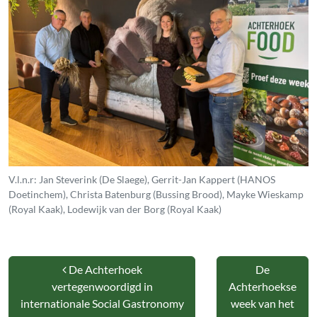
V.l.n.r: Jan Steverink (De Slaege), Gerrit-Jan Kappert (HANOS
Doetinchem), Christa Batenburg (Bussing Brood), Mayke Wieskamp
(Royal Kaak), Lodewijk van der Borg (Royal Kaak)
Bericht navigatie
De Achterhoek
De
vertegenwoordigd in
Achterhoekse
internationale Social Gastronomy
week van het